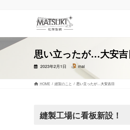
コ
ナ
ン
ビ
テ
ゲ
ン
ー
ツ
シ
へ
ョ
ス
ン
思い立ったが…大安吉
キ
に
ッ
移
プ
動
2023年2月1日
mai
HOME
縫製のこと
思い立ったが…大安吉日
縫製工場に看板新設！