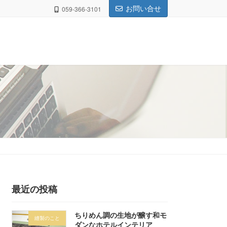
お問い合せ
059-366-3101
最近の投稿
ちりめん調の生地が醸す和モ
縫製のこと
ダンなホテルインテリア