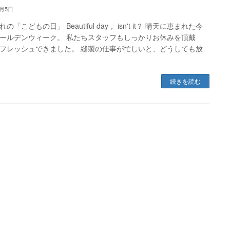
5月5日
の「こどもの日」 Beautiful day， isn't it？ 晴天に恵まれた今
ールデンウィーク。 私たちスタッフもしっかりお休みを頂戴
フレッシュできました。 縫製の仕事が忙しいと、どうしても放
続きを読む