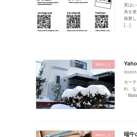
実はいろ
糸を使
操業し
[…]
Yah
Webのこと
2022年
カーテン
れ、な
「Ma
端午
Webのこと