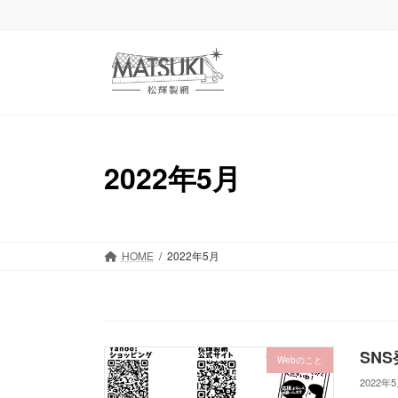
コ
ナ
ン
ビ
テ
ゲ
ン
ー
ツ
シ
へ
ョ
ス
ン
キ
に
2022年5月
ッ
移
プ
動
HOME
2022年5月
SN
Webのこと
2022年