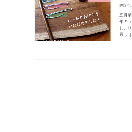
2022年
五月晴れ
年のゴ
し、リ
置 […]