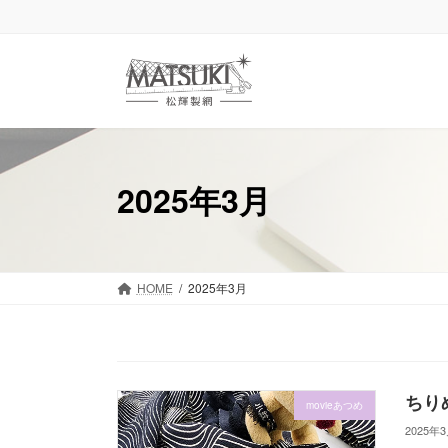
コ
ナ
ン
ビ
テ
ゲ
ン
ー
ツ
シ
へ
ョ
ス
ン
キ
に
2025年3月
ッ
移
プ
動
HOME
2025年3月
ちり
movieあつめ
2025年