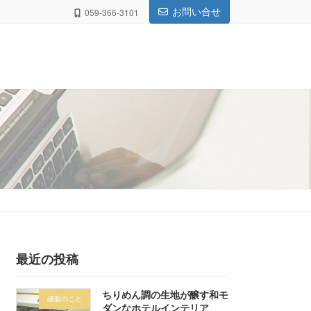
お問い合せ
059-366-3101
最近の投稿
ちりめん調の生地が醸す和モ
縫製のこと
ダンなホテルインテリア