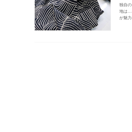
独自のシ
地は…
が魅力