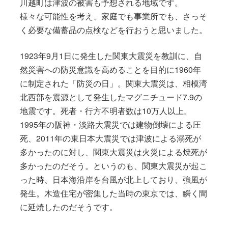
川越町は津波の被害も予想される地域です。
様々な可能性を考え、家庭でも事業所でも、さっそ
く必要な備蓄品の点検などを行おうと思いました。
1923年9月1日に発生した関東大震災を教訓に、自
然災害への防災意識を高めることを目的に1960年
に制定された「防災の日」。関東大震災は、相模湾
北西部を震源として発生したマグニチュード7.9の
地震です。死者・行方不明者数は10万人以上。
1995年の阪神・淡路大震災では建物倒壊による圧
死、2011年の東日本大震災では津波による溺死が
多かったのに対し、関東大震災は火災による焼死が
多かったのだそう。というのも、関東大震災が起こ
った時、日本海沿岸を台風が北上しており、強風が
発生。木造住宅が密集した当時の東京では、瞬く間
に延焼したのだそうです。