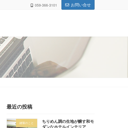
お問い合せ
059-366-3101
最近の投稿
ちりめん調の生地が醸す和モ
縫製のこと
ダンなホテルインテリア