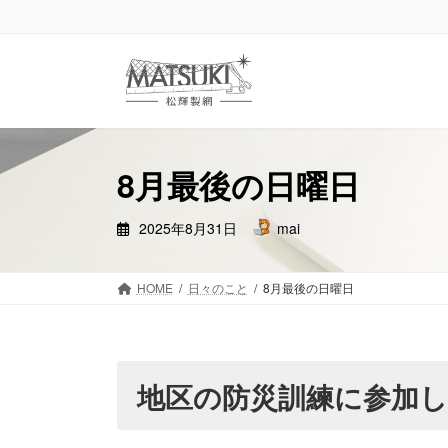
コ
ナ
ン
ビ
テ
ゲ
ン
ー
ツ
シ
へ
ョ
ス
ン
8月最後の日曜日
キ
に
ッ
移
プ
動
2025年8月31日
mai
HOME
日々のこと
8月最後の日曜日
地区の防災訓練に参加